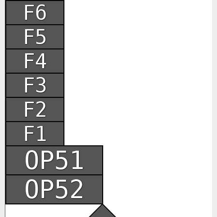
F6
F5
F4
F3
F2
F1
OP51
OP52