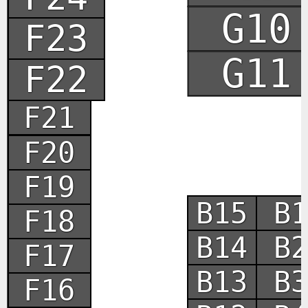
G10
F23
G11
F22
F21
F20
F19
B15
B1
F18
B14
B2
F17
B13
B3
F16